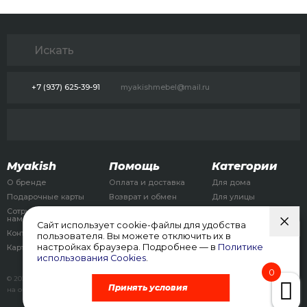
+7 (937) 625-39-91
myakishmebel@mail.ru
Myakish
Помощь
Категории
О бренде
Оплата и доставка
Для дома
Подарочные карты
Возврат и обмен
Для улицы
Сотрудничество с
Для детей
нами
Сайт использует cookie-файлы для удобства
Бизнес
Контакты
пользователя. Вы можете отключить их в
Аренда
настройках браузера. Подробнее — в
Политике
Карта сайта
использования Cookies
.
0
© 2026, myakish.com
Политика конфиденциальности
Соглашение
Принять условия
на обработку персональных данных
Согласие на обработку cookies
Договор оферты