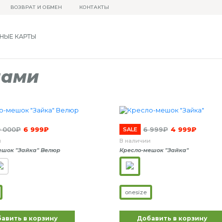
ВОЗВРАТ И ОБМЕН
КОНТАКТЫ
НЫЕ КАРТЫ
шами
0 000
₽
6 999
₽
6 999
₽
4 999
₽
SALE
и
В наличии
ешок "Зайка" Велюр
Кресло-мешок "Зайка"
onesize
авить в корзину
Добавить в корзину