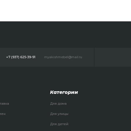
+7 (937) 625-39-91
myakishmebel@mail.ru
Категории
тавка
Для дома
мен
Для улицы
Для детей