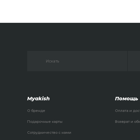
Myakish
Помощь
О бренде
Оплата и дос
Подарочные карты
Возврат и об
Сотрудничество с нами