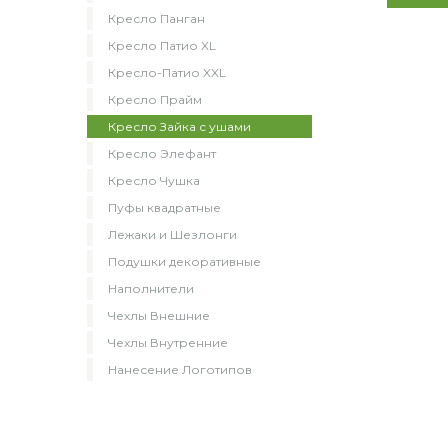
Кресло Панган
Кресло Патио XL
Кресло-Патио XXL
Кресло Прайм
Кресло Зайка с ушами
Кресло Элефант
Кресло Чушка
Пуфы квадратные
Лежаки и Шезлонги
Подушки декоративные
Наполнители
Чехлы Внешние
Чехлы Внутренние
Нанесение Логотипов