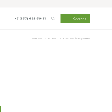
Корзина
+7 (937) 625-39-91
главная
каталог
кресло зайка с ушами