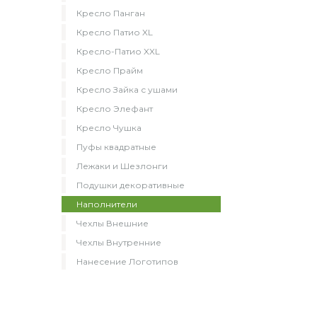
Кресло Панган
Кресло Патио XL
Кресло-Патио XXL
Кресло Прайм
Кресло Зайка с ушами
Кресло Элефант
Кресло Чушка
Пуфы квадратные
Лежаки и Шезлонги
Подушки декоративные
Наполнители
Чехлы Внешние
Чехлы Внутренние
Нанесение Логотипов