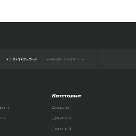
+7 (937) 625-39-91
myakishmebel@mail.ru
Категории
тавка
Для дома
мен
Для улицы
Для детей