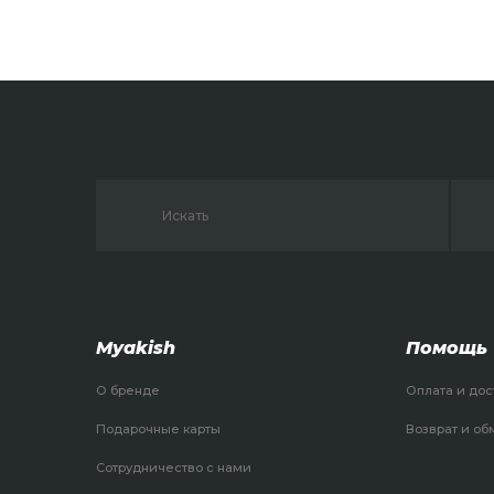
Myakish
Помощь
О бренде
Оплата и дос
Подарочные карты
Возврат и об
Сотрудничество с нами