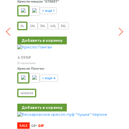
Кресло-мешок "STREET"
+ еще 1
XL
2XL
3XL
4XL
5XL
Добавить в корзину
4 599
₽
В наличии
Кресло Панган
+ еще 4
onesize
Добавить в корзину
0
₽
0
₽
SALE