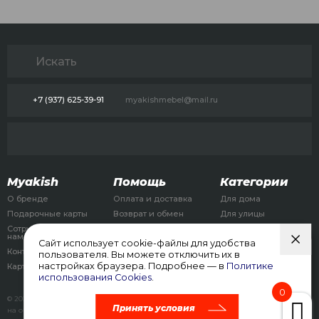
+7 (937) 625-39-91
myakishmebel@mail.ru
Myakish
Помощь
Категории
О бренде
Оплата и доставка
Для дома
Подарочные карты
Возврат и обмен
Для улицы
Сотрудничество с
Для детей
нами
Сайт использует cookie-файлы для удобства
Бизнес
Контакты
пользователя. Вы можете отключить их в
Аренда
настройках браузера. Подробнее — в
Политике
Карта сайта
использования Cookies
.
0
© 2026, myakish.com
Политика конфиденциальности
Соглашение
Принять условия
на обработку персональных данных
Согласие на обработку cookies