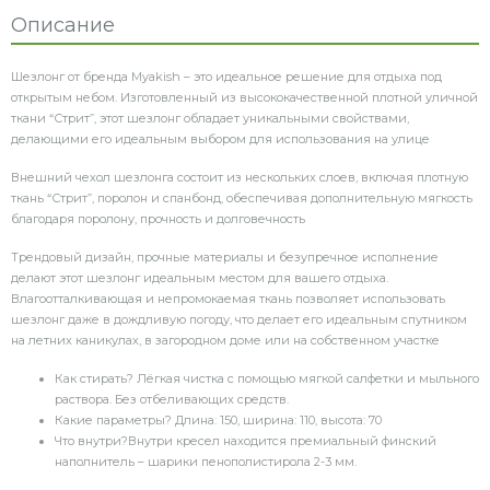
шезлонг
Описание
Шезлонг от бренда Myakish – это идеальное решение для отдыха под
открытым небом. Изготовленный из высококачественной плотной уличной
ткани “Стрит”, этот шезлонг обладает уникальными свойствами,
делающими его идеальным выбором для использования на улице
Внешний чехол шезлонга состоит из нескольких слоев, включая плотную
ткань “Стрит”, поролон и спанбонд, обеспечивая дополнительную мягкость
благодаря поролону, прочность и долговечность
Трендовый дизайн, прочные материалы и безупречное исполнение
делают этот шезлонг идеальным местом для вашего отдыха.
Влагоотталкивающая и непромокаемая ткань позволяет использовать
шезлонг даже в дождливую погоду, что делает его идеальным спутником
на летних каникулах, в загородном доме или на собственном участке
Как стирать?
Лёгкая чистка с помощью мягкой салфетки и мыльного
раствора. Без отбеливающих средств.
Какие параметры?
Длина: 150, ширина: 110, высота: 70
Что внутри?
Внутри кресел находится премиальный финский
наполнитель – шарики пенополистирола 2-3 мм.