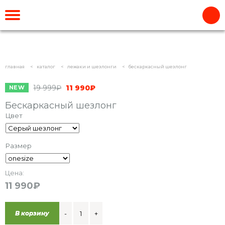
главная
каталог
лежаки и шезлонги
бескаркасный шезлонг
19 999
₽
11 990
₽
NEW
Бескаркасный шезлонг
Цвет
Размер
Цена:
11 990
₽
Количество
В корзину
-
+
товара
Бескаркасный