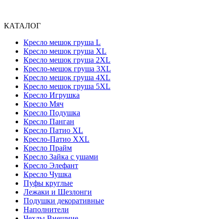
КАТАЛОГ
Кресло мешок груша L
Кресло мешок груша XL
Кресло мешок груша 2XL
Кресло-мешок груша 3XL
Кресло мешок груша 4XL
Кресло мешок груша 5XL
Кресло Игрушка
Кресло Мяч
Кресло Подушка
Кресло Панган
Кресло Патио XL
Кресло-Патио XXL
Кресло Прайм
Кресло Зайка с ушами
Кресло Элефант
Кресло Чушка
Пуфы круглые
Лежаки и Шезлонги
Подушки декоративные
Наполнители
Чехлы Внешние